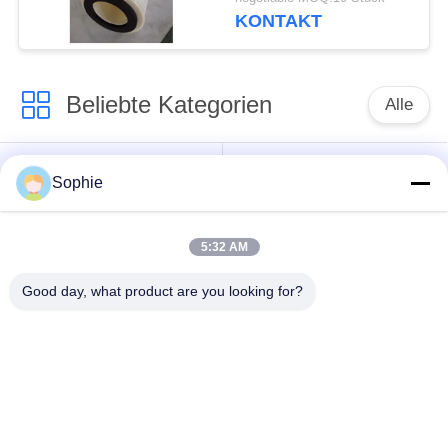
KONTAKT
Beliebte Kategorien
Alle
Patronen-
Öl-Nebel-
Sophie
Filterelement
Filterelement
5:32 AM
Hydrauliköl-
GasFilterelement
Filterelement
Good day, what product are you looking for?
Coalescer-
Luftfilter-Patrone
Filterelement
industrieller
Gasturbine-Filter
Staubfilter