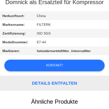
Domnick als Ersatzteil für Kompressor
QUALITÄTSKONTROLLE
Herkunftsort:
China
KONTAKT
Markenname:
FILTERK
MIT
Zertifizierung:
ISO SGS
UNS
Modellnummer:
E7-44
Markieren:
,
Sekundärmarktluftfilter
Universalfilter
NEUIGKEITEN
KONTAKT!
RECHTSSACHEN
DETAILS ENTFALTEN
SITEMAP
PRIVACY
Ähnliche Produkte