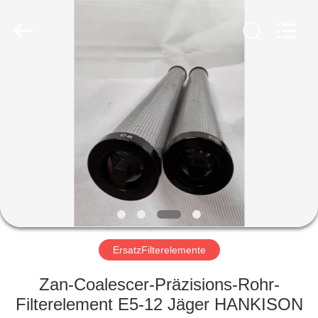
Filterk
Filtration
Equipment
Co.,Ltd.
All
Rights
Reserved.
HEIM
PRODUKTE
VR-
SHOW
ÜBER
UNS
ErsatzFilterelemente
Zan-Coalescer-Präzisions-Rohr-
WERKSBESICHTIGUNG
Filterelement E5-12 Jäger HANKISON