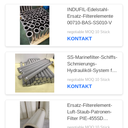
POLICY
INDUFIL-Edelstahl-
Ersatz-Filterelemente
00710-BAS-SS010-V
negotiable MOQ:10 Stück
KONTAKT
SS-Marinefilter-Schiffs-
Schmierungs-
Hydrauliköl-System für
automatische
negotiable MOQ:10 Stück
zurückströmende Filter
KONTAKT
Ersatz-Filterelement-
Luft-Staub-Patronen-
Filter PIE-455SD
Filterk Amano
negotiable MOQ:10 Stück