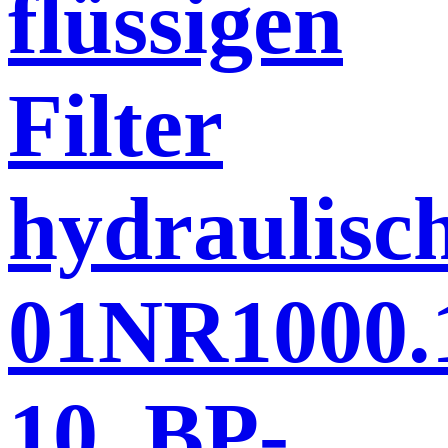
flüssigen
Filter
hydraulisc
01NR1000.
10. BP-