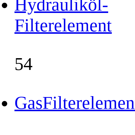
Hydrauliköl-
Filterelement
54
GasFilterelemen