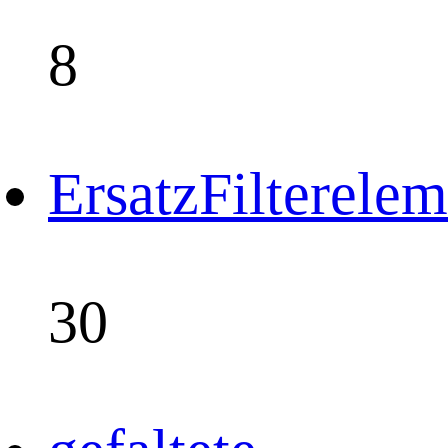
8
ErsatzFilterele
30