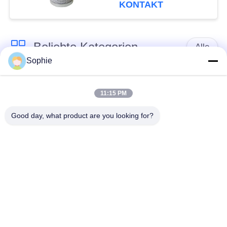
KONTAKT
Beliebte Kategorien
Alle
Sophie
Patronen-
Öl-Nebel-
Filterelement
Filterelement
11:15 PM
Good day, what product are you looking for?
Hydrauliköl-
GasFilterelement
Filterelement
Coalescer-
Luftfilter-Patrone
Filterelement
industrieller
Gasturbine-Filter
Staubfilter