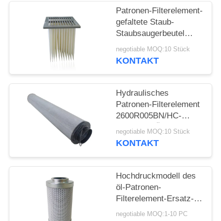
POLICY
Patronen-Filterelement-
gefaltete Staub-
Staubsaugerbeutel
FILTERK PG2225 für
negotiable MOQ:10 Stück
WAM-Ersatz
KONTAKT
Hydraulisches
Patronen-Filterelement
2600R005BN/HC-
Modell für Öl-
negotiable MOQ:10 Stück
Reinigungs-Systeme
KONTAKT
Hochdruckmodell des
öl-Patronen-
Filterelement-Ersatz-
0060D010BH4HC
negotiable MOQ:1-10 PC