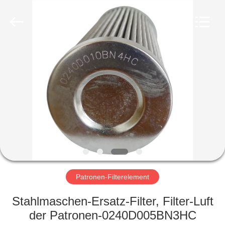
Filterk
Filtration
Equipment
Co.,Ltd.
All
Rights
Reserved.
HEIM
PRODUKTE
VR-
SHOW
ÜBER
UNS
Patronen-Filterelement
Stahlmaschen-Ersatz-Filter, Filter-Luft
WERKSBESICHTIGUNG
der Patronen-0240D005BN3HC