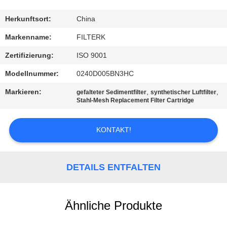
QUALITÄTSKONTROLLE
Herkunftsort:
China
Markenname:
FILTERK
KONTAKT
Zertifizierung:
ISO 9001
MIT
Modellnummer:
0240D005BN3HC
UNS
Markieren:
,
,
gefalteter Sedimentfilter
synthetischer Luftfilter
Stahl-Mesh Replacement Filter Cartridge
NEUIGKEITEN
KONTAKT!
RECHTSSACHEN
DETAILS ENTFALTEN
SITEMAP
Ähnliche Produkte
PRIVACY