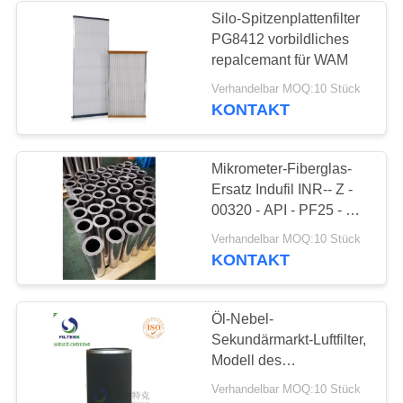
Silo-Spitzenplattenfilter
PG8412 vorbildliches
8
repalcemant für WAM
Verhandelbar MOQ:10 Stück
Gasturbine-Filter
KONTAKT
Mikrometer-Fiberglas-
Ersatz Indufil INR-‐ Z ‐
00320 ‐ API ‐ PF25 ‐ V
Filterelemente
21
Verhandelbar MOQ:10 Stück
KONTAKT
industrieller
Staubfilter
Öl-Nebel-
Sekundärmarkt-Luftfilter,
Modell des
Luftkompressor-hohes
Verhandelbar MOQ:10 Stück
Fluss-Luftfilter-