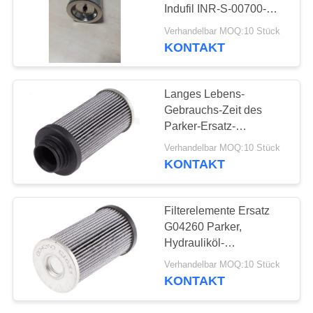
POLICY
Indufil INR-S-00700-
API-PF25-V
Verhandelbar MOQ:10 Stück
KONTAKT
34
Luftfilter-Patrone
Langes Lebens-
Gebrauchs-Zeit des
Parker-Ersatz-
Hydraulikfilter-
Verhandelbar MOQ:10 Stück
Filterelement-G01281Q
KONTAKT
10μM
9
Filterelemente Ersatz
Coalescer-
G04260 Parker,
Hydrauliköl-
Filterelement
Filterelement für
Verhandelbar MOQ:10 Stück
Hydrauliksystem
KONTAKT