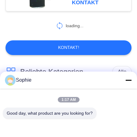
KONTAKT
CMD10048
17
Luftkompressor-
loading...
Filter
KONTAKT!
Beliebte Kategorien
Alle
9
Sophie
Vakuumpumpe-
Patronen-
Öl-Nebel-
Filterelement
Filterelement
Filterelement
1:17 AM
Good day, what product are you looking for?
Hydrauliköl-
GasFilterelement
Filterelement