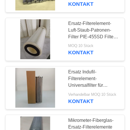
zurückströmende Filter
KONTAKT
QUALITÄTSKONTROLLE
Ersatz-Filterelement-
54
KONTAKT
Luft-Staub-Patronen-
Hydrauliköl-
MIT
Filter PIE-455SD Filterk
Amano
UNS
Filterelement
MOQ:10 Stück
KONTAKT
NEUIGKEITEN
Ersatz Indufil-
Filterelement-
RECHTSSACHEN
Universalfilter für
34
Hydrauliksystem
Verhandelbar MOQ:10 Stück
KONTAKT
SITEMAP
GasFilterelement
PRIVACY
Mikrometer-Fiberglas-
Ersatz-Filterelemente