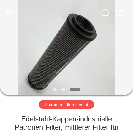
Filterk
Filtration
Equipment
Co.,Ltd.
All
Rights
Reserved.
HEIM
PRODUKTE
VR-
SHOW
ÜBER
UNS
Patronen-Filterelement
Edelstahl-Kappen-industrielle
WERKSBESICHTIGUNG
Patronen-Filter, mittlerer Filter für