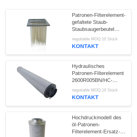
POLICY
Patronen-Filterelement-
gefaltete Staub-
Staubsaugerbeutel
FILTERK PG2225 für
negotiable MOQ:10 Stück
WAM-Ersatz
KONTAKT
Hydraulisches
Patronen-Filterelement
2600R005BN/HC-
Modell für Öl-
negotiable MOQ:10 Stück
Reinigungs-Systeme
KONTAKT
Hochdruckmodell des
öl-Patronen-
Filterelement-Ersatz-