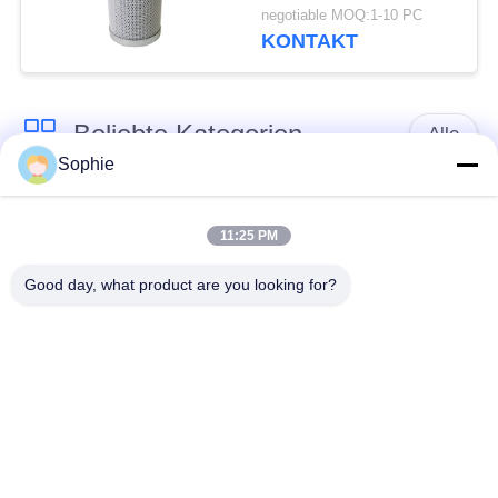
0060D010BH4HC
negotiable MOQ:1-10 PC
KONTAKT
Beliebte Kategorien
Alle
Sophie
Patronen-
Öl-Nebel-
Filterelement
Filterelement
11:25 PM
Good day, what product are you looking for?
Hydrauliköl-
GasFilterelement
Filterelement
Coalescer-
Luftfilter-Patrone
Filterelement
industrieller
Gasturbine-Filter