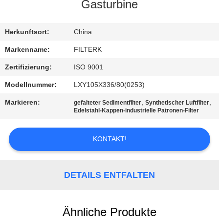
Gasturbine
QUALITÄTSKONTROLLE
Herkunftsort:
China
KONTAKT
Markenname:
FILTERK
MIT
Zertifizierung:
ISO 9001
UNS
Modellnummer:
LXY105X336/80(0253)
Markieren:
,
,
gefalteter Sedimentfilter
Synthetischer Luftfilter
NEUIGKEITEN
Edelstahl-Kappen-industrielle Patronen-Filter
KONTAKT!
RECHTSSACHEN
SITEMAP
DETAILS ENTFALTEN
PRIVACY
Ähnliche Produkte