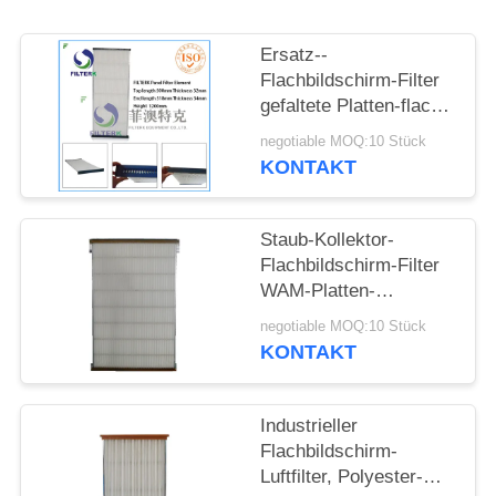
POLICY
Ersatz--
Flachbildschirm-Filter
gefaltete Platten-flache
Zelle mit PU-Kappe
negotiable MOQ:10 Stück
KONTAKT
Staub-Kollektor-
Flachbildschirm-Filter
WAM-Platten-
Luftströmungs-Struktur
negotiable MOQ:10 Stück
41,34 Zoll-Spitzen-
KONTAKT
Größe
Industrieller
Flachbildschirm-
Luftfilter, Polyester-