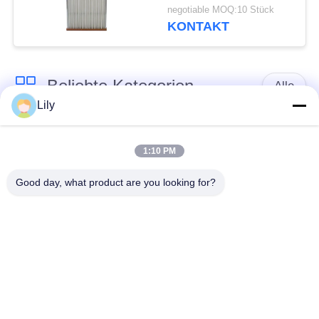
hoher Fluss-trockener
negotiable MOQ:10 Stück
Luftfilter 100%
KONTAKT
Beliebte Kategorien
Alle
Lily
Patronen-
Öl-Nebel-
Filterelement
Filterelement
1:10 PM
Good day, what product are you looking for?
Hydrauliköl-
GasFilterelement
Filterelement
Coalescer-
Luftfilter-Patrone
Filterelement
industrieller
Gasturbine-Filter