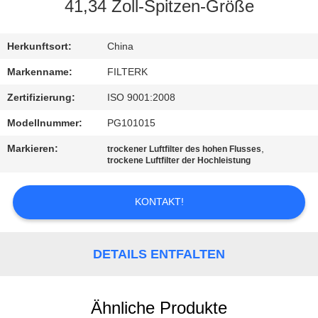
41,34 Zoll-Spitzen-Größe
QUALITÄTSKONTROLLE
Herkunftsort:
China
KONTAKT
Markenname:
FILTERK
MIT
Zertifizierung:
ISO 9001:2008
UNS
Modellnummer:
PG101015
Markieren:
,
trockener Luftfilter des hohen Flusses
NEUIGKEITEN
trockene Luftfilter der Hochleistung
KONTAKT!
RECHTSSACHEN
SITEMAP
DETAILS ENTFALTEN
PRIVACY
Ähnliche Produkte