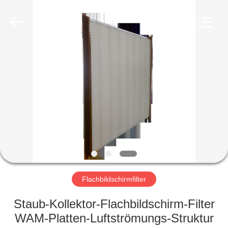
Filterk
Filtration
Equipment
Co.,Ltd.
All
Rights
Reserved.
HEIM
PRODUKTE
VR-
SHOW
ÜBER
UNS
Flachbildschirmfilter
Staub-Kollektor-Flachbildschirm-Filter
WERKSBESICHTIGUNG
WAM-Platten-Luftströmungs-Struktur