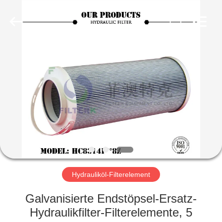
Filterk
Filtration
Equipment
Co.,Ltd.
All
Rights
Reserved.
HEIM
PRODUKTE
VR-
SHOW
ÜBER
UNS
Hydrauliköl-Filterelement
Galvanisierte Endstöpsel-Ersatz-
WERKSBESICHTIGUNG
Hydraulikfilter-Filterelemente, 5