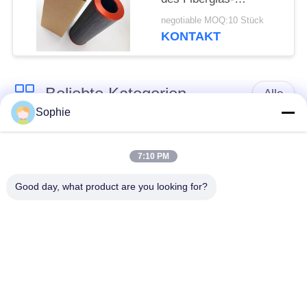
Hydrauliköl-
negotiable MOQ:10 Stück
Filterelement-3µm. 10.
KONTAKT
BP
Beliebte Kategorien
Alle
Sophie
Patronen-
Öl-Nebel-
Filterelement
Filterelement
7:10 PM
Good day, what product are you looking for?
Hydrauliköl-
GasFilterelement
Filterelement
Coalescer-
Luftfilter-Patrone
Filterelement