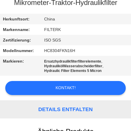
Mikrometer-Traktor-Hydraulikfilter
QUALITÄTSKONTROLLE
Herkunftsort:
China
KONTAKT
Markenname:
FILTERK
MIT
Zertifizierung:
ISO SGS
UNS
Modellnummer:
HC8304FKN16H
Markieren:
,
Ersatzhydraulikfilterfilterelemente
NEUIGKEITEN
,
HydraulikölWasserabscheiderfilter
Hydraulic Filter Elements 5 Micron
RECHTSSACHEN
KONTAKT!
SITEMAP
DETAILS ENTFALTEN
PRIVACY