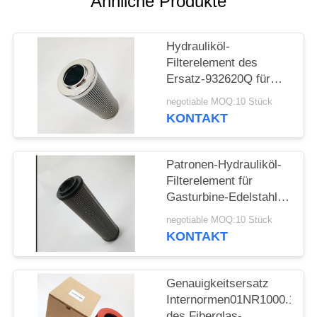
POLICY
Ähnliche Produkte
Hydrauliköl-
Filterelement des
Ersatz-932620Q für
Hydrauliköl-System
negotiable MOQ:10 Stück
KONTAKT
Patronen-Hydrauliköl-
Filterelement für
Gasturbine-Edelstahl-
Endstöpsel
negotiable MOQ:10 Stück
KONTAKT
Genauigkeitsersatz
Internormen01NR1000.10V
des Fiberglas-