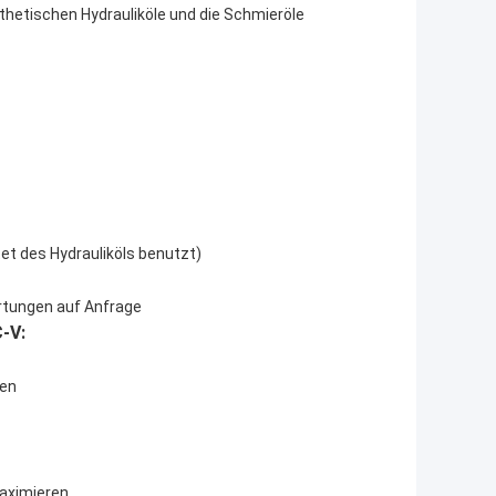
nthetischen Hydrauliköle und die Schmieröle
et des Hydrauliköls benutzt)
rtungen auf Anfrage
-V:
ken
maximieren