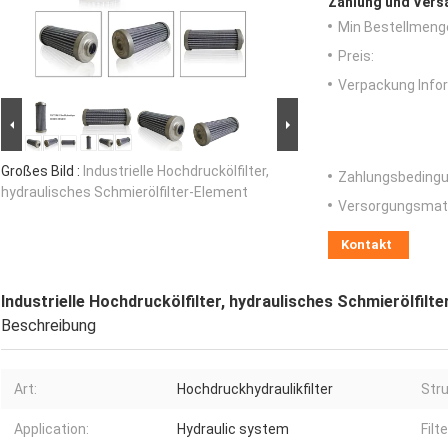
Zahlung und Vers
Min Bestellmeng
Preis:
Verpackung Info
Großes Bild :
Industrielle Hochdruckölfilter,
Zahlungsbedingu
hydraulisches Schmierölfilter-Element
Versorgungsmater
Kontakt
Industrielle Hochdruckölfilter, hydraulisches Schmierölfilt
Beschreibung
Art:
Hochdruckhydraulikfilter
Stru
Application:
Hydraulic system
Filt