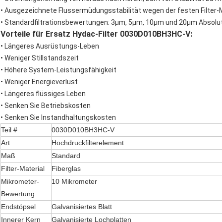
• Ausgezeichnete Flussermüdungsstabilität wegen der festen Filter-
• Standardfiltrationsbewertungen: 3μm, 5μm, 10μm und 20μm Absolu
Vorteile für Ersatz Hydac-Filter 0030D010BH3HC-V:
• Längeres Ausrüstungs-Leben
• Weniger Stillstandszeit
• Höhere System-Leistungsfähigkeit
• Weniger Energieverlust
• Längeres flüssiges Leben
• Senken Sie Betriebskosten
• Senken Sie Instandhaltungskosten
Teil #
0030D010BH3HC-V
Art
Hochdruckfilterelement
Maß
Standard
Filter-Material
Fiberglas
Mikrometer-
10 Mikrometer
Bewertung
Endstöpsel
Galvanisiertes Blatt
Innerer Kern
Galvanisierte Lochplatten