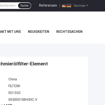
Referenzen
|
German
Suche
AKT MIT UNS
NEUIGKEITEN
RECHTSSACHEN
chmierölfilter-Element
China
FILTERK
ISO SGS
0030D010BH3HC-V