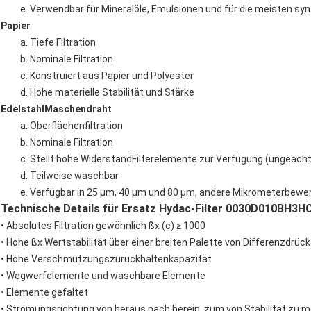
e. Verwendbar für Mineralöle, Emulsionen und für die meisten sy
Papier
a. Tiefe Filtration
b. Nominale Filtration
c. Konstruiert aus Papier und Polyester
d. Hohe materielle Stabilität und Stärke
EdelstahlMaschendraht
a. Oberflächenfiltration
b. Nominale Filtration
c. Stellt hohe WiderstandFilterelemente zur Verfügung (ungeacht
d. Teilweise waschbar
e. Verfügbar in 25 μm, 40 μm und 80 μm, andere Mikrometerbewe
Technische Details für Ersatz Hydac-Filter 0030D010BH3HC
• Absolutes Filtration gewöhnlich ßx (c) ≥ 1000
• Hohe ßx Wertstabilität über einer breiten Palette von Differenzdrüc
• Hohe Verschmutzungszurückhaltenkapazität
• Wegwerfelemente und waschbare Elemente
• Elemente gefaltet
• Strömungsrichtung von heraus nach herein, zum von Stabilität zu 