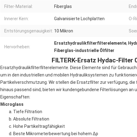
Filter-Material:
Fiberglas
End
Innerer Kern:
Galvanisierte Lochplatten
O-Ri
Entstörungsgenauigkeit:
10 Mikron
Soe
Ersatzhydraulikfilterfilterelemente
,
Hydr
Hervorheben:
Fiberglas-industrielle Ölfilter
FILTERK-Ersatz Hydac-Filte
Ersatzhydraulikfilterfilterelemente. Diese Elemente sind für Gebrauch
um in den industriellen und mobilen Hydrauliksystemen zu funktionie
Partikelverschmutzung. Wir stellen die Ersatzfilter zur verfügung, die 
hinaus passend sind, bieten wir kundengebundene Filterlösungen an u
Eigenschaften:
Microglass
a. Tiefe Filtration
b. Absolute Filtration
c. Hohe Partikeltragfähigkeit
d. Beste Mikrometerbewertung bei hohem Δp