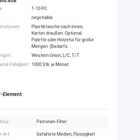
and AGB:
e:
1-10 PC
negotiable
rmationen:
Plastiktasche nach innen,
Karton draußen. Optional:
Palette oder Holzetui für große
Mengen. (Bedarfs
ngen:
Western Union, L/C, T/T
ial-Fähigkeit:
1000 Stk. je Monat
er-Element
ktur:
Patronen-Filter
er-Art:
Gefaltete Medien, Flüssigkeit