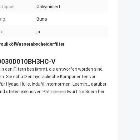
stöpsel:
Galvanisiert
ng:
Buna
m:
ja
aulikölWasserabscheiderfilter
,
r 0030D010BH3HC-V
 in den Filtern bestimmt, die entworfen worden sind,
ren. Sie schützen hydraulische Komponenten vor
für Hydac, Hülle, Indufil, Internormen, Leemin… darüber
nd stellen exklusiven Patronenentwurf für Soem her.